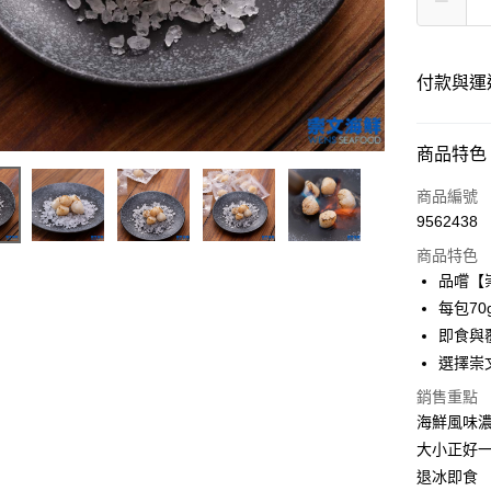
付款與運
付款方式
商品特色
信用卡一
商品編號
9562438
LINE Pay
商品特色
Apple Pay
品嚐【
每包7
街口支付
即食與
悠遊付
選擇崇
AFTEE先
銷售重點
相關說明
海鮮風味
【關於「A
大小正好
ATM付款
AFTEE
退冰即食
便利好安