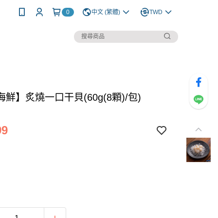
0
中文 (繁體)
TWD
鮮】炙燒一口干貝(60g(8顆)/包)
99