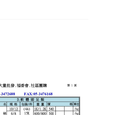
：不需註冊會員、不需綁卡、不需儲值。
：只要手機號碼，簡訊認證，即可結帳。
：先確認商品／服務後，再付款。
EE先享後付」結帳流程】
方式選擇「AFTEE先享後付」後，將跳轉至「AFTEE先享後
付款
頁面，進行簡訊認證並確認金額後，即可完成結帳。
0
成立數日內，您將收到繳費通知簡訊。
費通知簡訊後14天內，點擊此簡訊中的連結，可透過四大超商
網路銀行／等多元方式進行付款，方視為交易完成。
付款
：結帳手續完成當下不需立刻繳費，但若您需要取消訂單，請聯
0
的店家。未經商家同意取消之訂單仍視為有效，需透過AFTEE
繳納相關費用。
 常溫宅配
否成功請以「AFTEE先享後付 」之結帳頁面顯示為準，若有關於
功／繳費後需取消欲退款等相關疑問，請聯繫「AFTEE先享後
20，滿NT$1,000(含以上)免運費
援中心」
https://netprotections.freshdesk.com/support/home
常溫宅配
項】
50
恩沛科技股份有限公司提供之「AFTEE先享後付」服務完成之
依本服務之必要範圍內提供個人資料，並將交易相關給付款項請
貨到付款(含到付手續費30元)
讓予恩沛科技股份有限公司。
個人資料處理事宜，請瀏覽以下網址：
50
ee.tw/terms/#terms3
年的使用者請事先徵得法定代理人或監護人之同意方可使用
E先享後付」，若未經同意申辦者引起之損失，本公司不負相關責