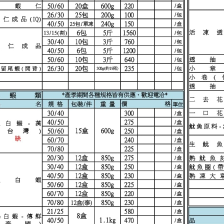
任。
４．使用「
即時審查
結果請求
５．嚴禁
形，恩沛
動。