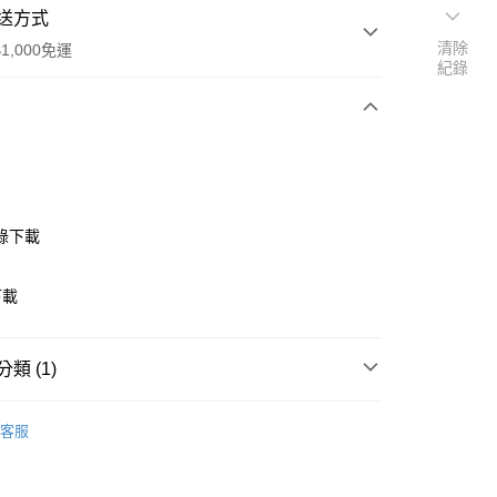
送方式
清除
1,000免運
紀錄
次付款
付款
錄下載
下載
類 (1)
享後付
下載
客服
FTEE先享後付」】
先享後付是「在收到商品之後才付款」的支付方式。 讓您購物簡單
心！