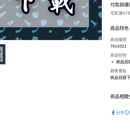
付款與運
宅配滿NT$
付款方式
商品特色
信用卡一
商品編號
7614321
超商取貨
商品特色
LINE Pay
商品目
Apple Pay
銷售重點
商品目錄
街口支付
悠遊付
商品相關分
AFTEE先
商品目錄
相關說明
分享
【關於「A
ATM付款
AFTEE
便利好安