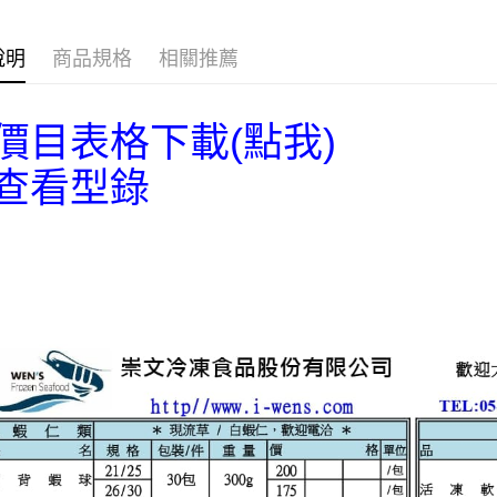
貨到付款
１．簡單
２．便利
３．安心
說明
商品規格
相關推薦
運送方式
【「AFT
１．於結帳
全家取貨
付」結帳
價目表格下載(點我)
每筆NT$6
２．訂單
３．收到繳
查看型錄
／ATM／
7-11取貨
※ 請注意
每筆NT$6
絡購買商品
先享後付
新竹｜黑貓
※ 交易是
是否繳費成
每筆NT$2
付客戶支
離島-黑貓
【注意事
每筆NT$3
１．透過由
交易，需
黑貓常溫-
求債權轉
２．關於
每筆NT$2
https://aft
３．未成
「AFTE