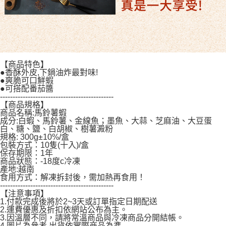
【商品特色】
●香酥外皮,下鍋油炸最對味!
●爽脆可口鮮蝦
●可搭配番茄醬
---------------------------------------------
【商品規格】
商品名稱:馬鈴薯蝦
成分:白蝦、馬鈴薯、金線魚；墨魚、大蒜、芝麻油、大豆蛋
白、糖、鹽、白胡椒、樹薯澱粉
規格: 300g±10%/盒
包裝方式：10隻(十入)/盒
保存期限：1年
商品狀態：-18度c冷凍
產地:越南
食用方式：解凍拆封後，需加熱再食用！
---------------------------------------------
【注意事項】
1.付款完成後將於2~3天或訂單指定日期配送
2.運費優惠及折扣依網站公布為主。
3.因溫層不同，請將常溫商品與冷凍商品分開結帳。
4.圖片為參考,出貨依實際商品為準