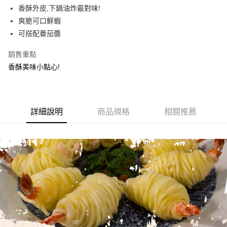
街口支付
香酥外皮,下鍋油炸最對味!
爽脆可口鮮蝦
悠遊付
可搭配番茄醬
AFTEE先享後付
銷售重點
相關說明
香酥美味小點心!
【關於「AFTEE先享後付」】
ATM付款
AFTEE先享後付是「在收到商品之後才付款」的支付方式。 讓您購物簡單
便利好安心！
貨到付款
１．簡單：不需註冊會員、不需綁卡、不需儲值。
２．便利：只要手機號碼，簡訊認證，即可結帳。
詳細說明
商品規格
相關推薦
３．安心：先確認商品／服務後，再付款。
運送方式
【「AFTEE先享後付」結帳流程】
新竹｜黑貓 冷凍宅配
１．於結帳方式選擇「AFTEE先享後付」後，將跳轉至「AFTEE先享後付」
每筆NT$220
結帳頁面，進行簡訊認證並確認金額後，即可完成結帳。
２．訂單成立數日內，您將收到繳費通知簡訊。
離島-冷凍宅配
３．收到繳費通知簡訊後14天內，點擊此簡訊中的連結，可透過四大超商／
ATM／網路銀行／等多元方式進行付款，方視為交易完成。
每筆NT$350
※ 請注意：結帳手續完成當下不需立刻繳費，但若您需要取消訂單，請聯絡
購買商品的店家。未經商家同意取消之訂單仍視為有效，需透過AFTEE先享
黑貓冷凍-貨到付款(含到付手續費30元)
後付繳納相關費用。
每筆NT$250
※ 交易是否成功請以「AFTEE先享後付 」之結帳頁面顯示為準，若有關於
是否繳費成功／繳費後需取消欲退款等相關疑問，請聯繫「AFTEE先享後付