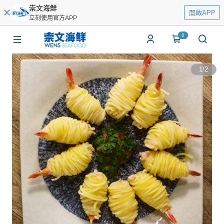
崇文海鮮
開啟APP
立刻使用官方APP
0
1
/
2