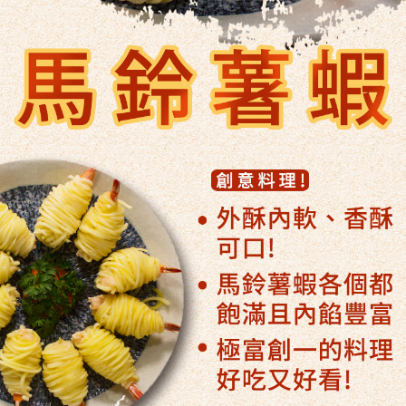
客戶支援中心」
https://netprotections.freshdesk.com/support/home
【注意事項】
１．透過由恩沛科技股份有限公司提供之「AFTEE先享後付」服務完成之交
易，需依本服務之必要範圍內提供個人資料，並將交易相關給付款項請求債
權轉讓予恩沛科技股份有限公司。
２．關於個人資料處理事宜，請瀏覽以下網址：
https://aftee.tw/terms/#terms3
３．未成年的使用者請事先徵得法定代理人或監護人之同意方可使用
「AFTEE先享後付」，若未經同意申辦者引起之損失，本公司不負相關責
任。
４．使用「AFTEE先享後付」時，將依據個別帳號之用戶狀況，依本公司即
時審查核予不同之上限額度；若仍有額度不足之情形，本公司將視審查結果
請求用戶進行身份認證。
５．嚴禁一人註冊多個帳號或使用他人資訊註冊。若發現惡意使用之情形，
恩沛科技股份有限公司將有權停止該用戶之使用額度並採取法律行動。