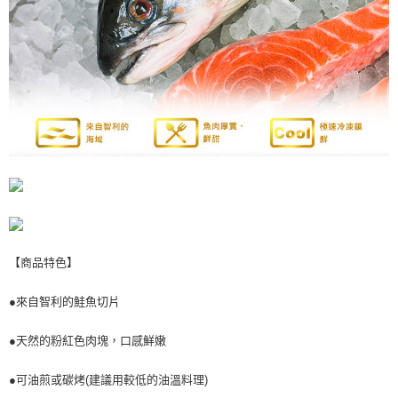
是否繳費成功／繳費後需取消欲退款等相關疑問，請聯繫「AFTEE先享後付
客戶支援中心」
https://netprotections.freshdesk.com/support/home
【注意事項】
１．透過由恩沛科技股份有限公司提供之「AFTEE先享後付」服務完成之交
易，需依本服務之必要範圍內提供個人資料，並將交易相關給付款項請求債
權轉讓予恩沛科技股份有限公司。
２．關於個人資料處理事宜，請瀏覽以下網址：
https://aftee.tw/terms/#terms3
３．未成年的使用者請事先徵得法定代理人或監護人之同意方可使用
「AFTEE先享後付」，若未經同意申辦者引起之損失，本公司不負相關責
任。
４．使用「AFTEE先享後付」時，將依據個別帳號之用戶狀況，依本公司即
時審查核予不同之上限額度；若仍有額度不足之情形，本公司將視審查結果
請求用戶進行身份認證。
５．嚴禁一人註冊多個帳號或使用他人資訊註冊。若發現惡意使用之情形，
【商品特色】
恩沛科技股份有限公司將有權停止該用戶之使用額度並採取法律行動。
●來自智利的鮭魚切片
●天然的粉紅色肉塊，口感鮮嫩
●可油煎或碳烤(建議用較低的油溫料理)