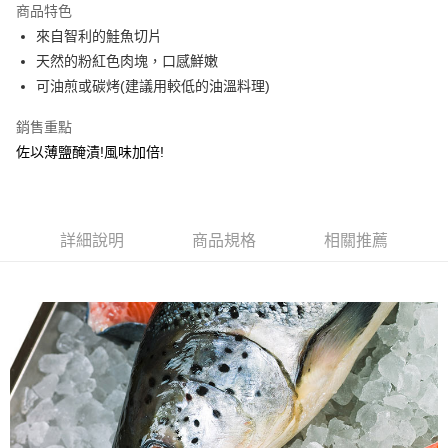
商品特色
街口支付
來自智利的鮭魚切片
天然的粉紅色肉塊，口感鮮嫩
悠遊付
可油煎或碳烤(建議用較低的油溫料理)
AFTEE先享後付
銷售重點
相關說明
佐以薄鹽醃漬!風味加倍!
【關於「AFTEE先享後付」】
ATM付款
AFTEE先享後付是「在收到商品之後才付款」的支付方式。 讓您購物簡單
便利好安心！
貨到付款
１．簡單：不需註冊會員、不需綁卡、不需儲值。
２．便利：只要手機號碼，簡訊認證，即可結帳。
詳細說明
商品規格
相關推薦
３．安心：先確認商品／服務後，再付款。
運送方式
【「AFTEE先享後付」結帳流程】
新竹｜黑貓 冷凍宅配
１．於結帳方式選擇「AFTEE先享後付」後，將跳轉至「AFTEE先享後付」
每筆NT$220
結帳頁面，進行簡訊認證並確認金額後，即可完成結帳。
２．訂單成立數日內，您將收到繳費通知簡訊。
離島-冷凍宅配
３．收到繳費通知簡訊後14天內，點擊此簡訊中的連結，可透過四大超商／
ATM／網路銀行／等多元方式進行付款，方視為交易完成。
每筆NT$350
※ 請注意：結帳手續完成當下不需立刻繳費，但若您需要取消訂單，請聯絡
購買商品的店家。未經商家同意取消之訂單仍視為有效，需透過AFTEE先享
黑貓冷凍-貨到付款(含到付手續費30元)
後付繳納相關費用。
每筆NT$250
※ 交易是否成功請以「AFTEE先享後付 」之結帳頁面顯示為準，若有關於