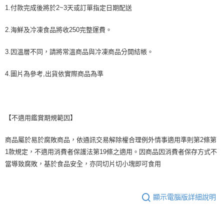
1.付款完成後將於2~3天或訂單指定日期配送
2.海鮮及冷凍食品將收250完整運費。
3.因溫層不同，請將常溫商品與冷凍商品分開結帳。
4.圖片為參考,出貨依實際商品為準
【不適用鑑賞期規範因】
商品屬於易於腐敗商品，依通訊交易解除權合理例外情事適用準則第2條第
1款規定，不適用消費者保護法第19條之適用。因商品因消費者保存方式不
當導致腐敗，基於食品安全，亦同切片切小塊即可食用
顯示電腦版詳細說明