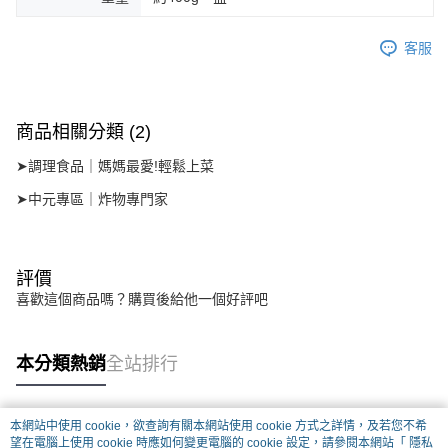
客服
商品相關分類 (2)
➤調理食品｜媽媽最愛!輕鬆上菜
➤中元專區｜炸物專門家
評價
喜歡這個商品嗎？購買後給他一個好評吧
本分類熱銷
全站排行
本網站中使用 cookie，欲查詢有關本網站使用 cookie 方式之詳情，及若您不希
熱門標籤
望在電腦上使用 cookie 時應如何變更電腦的 cookie 設定，請參閱本網站「
隱私