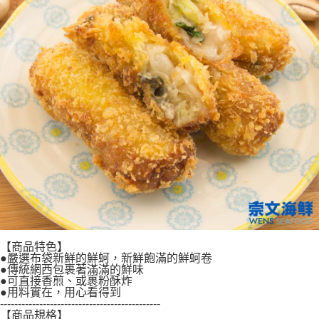
是否繳費成功／繳費後需取消欲退款等相關疑問，請聯繫「AFTEE先享後付
客戶支援中心」
https://netprotections.freshdesk.com/support/home
【注意事項】
１．透過由恩沛科技股份有限公司提供之「AFTEE先享後付」服務完成之交
易，需依本服務之必要範圍內提供個人資料，並將交易相關給付款項請求債
權轉讓予恩沛科技股份有限公司。
２．關於個人資料處理事宜，請瀏覽以下網址：
https://aftee.tw/terms/#terms3
３．未成年的使用者請事先徵得法定代理人或監護人之同意方可使用
「AFTEE先享後付」，若未經同意申辦者引起之損失，本公司不負相關責
任。
４．使用「AFTEE先享後付」時，將依據個別帳號之用戶狀況，依本公司即
時審查核予不同之上限額度；若仍有額度不足之情形，本公司將視審查結果
請求用戶進行身份認證。
５．嚴禁一人註冊多個帳號或使用他人資訊註冊。若發現惡意使用之情形，
恩沛科技股份有限公司將有權停止該用戶之使用額度並採取法律行動。
【商品特色】
●嚴選布袋新鮮的鮮蚵，新鮮飽滿的鮮蚵卷
●傳統網西包裹著滿滿的鮮味
●可直接香煎、或裹粉酥炸
●用料實在，用心看得到
---------------------------------------------
【商品規格】