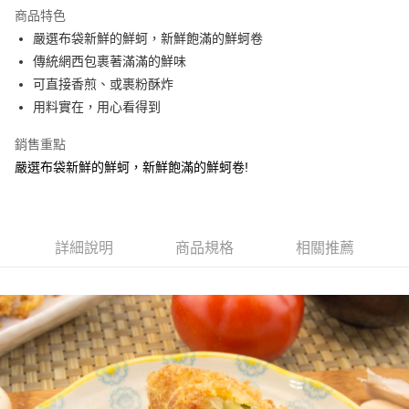
Apple Pay
商品特色
街口支付
嚴選布袋新鮮的鮮蚵，新鮮飽滿的鮮蚵卷
傳統網西包裹著滿滿的鮮味
悠遊付
可直接香煎、或裹粉酥炸
AFTEE先享後付
用料實在，用心看得到
相關說明
銷售重點
【關於「AFTEE先享後付」】
ATM付款
AFTEE先享後付是「在收到商品之後才付款」的支付方式。 讓您購物簡單
嚴選布袋新鮮的鮮蚵，新鮮飽滿的鮮蚵卷!
便利好安心！
貨到付款
１．簡單：不需註冊會員、不需綁卡、不需儲值。
２．便利：只要手機號碼，簡訊認證，即可結帳。
３．安心：先確認商品／服務後，再付款。
運送方式
詳細說明
商品規格
相關推薦
【「AFTEE先享後付」結帳流程】
新竹｜黑貓 冷凍宅配
１．於結帳方式選擇「AFTEE先享後付」後，將跳轉至「AFTEE先享後付」
每筆NT$220
結帳頁面，進行簡訊認證並確認金額後，即可完成結帳。
２．訂單成立數日內，您將收到繳費通知簡訊。
離島-冷凍宅配
３．收到繳費通知簡訊後14天內，點擊此簡訊中的連結，可透過四大超商／
ATM／網路銀行／等多元方式進行付款，方視為交易完成。
每筆NT$350
※ 請注意：結帳手續完成當下不需立刻繳費，但若您需要取消訂單，請聯絡
購買商品的店家。未經商家同意取消之訂單仍視為有效，需透過AFTEE先享
黑貓冷凍-貨到付款(含到付手續費30元)
後付繳納相關費用。
每筆NT$250
※ 交易是否成功請以「AFTEE先享後付 」之結帳頁面顯示為準，若有關於