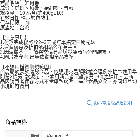
商品名稱：鮮蚵卷
成分：鮮蚵、魚漿、豬網紗、青蔥
規格量：10入/盒(約400g±10)
有效日期:標示於包裝上
保存期限:二年
原產地：台灣
---------------------------------------------
【注意事項】
1.付款完成後將於2~3天或訂單指定日期配送
2.運費優惠及折扣依網站公布為主。
3.因溫層不同，請將常溫商品與冷凍商品分開結帳。
4.圖片為參考,出貨依實際商品為準
【不適用鑑賞期規範因】
商品屬於易於腐敗商品，依通訊交易解除權合理例外情事適用準
則第2條第1款規定，不適用消費者保護法第19條之適用。因商
品因消費者保存方式不當導致腐敗，基於食品安全，亦同切片切
小塊即可食用
顯示電腦版詳細說明
商品規格
重量
約400g一盒