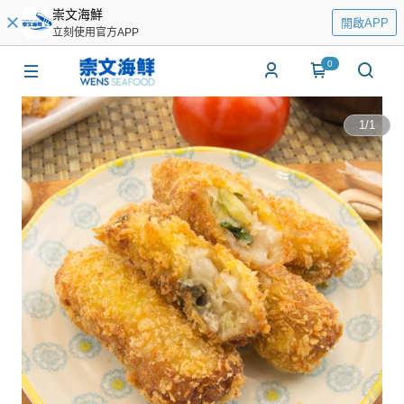
崇文海鮮
開啟APP
立刻使用官方APP
0
1
/
1