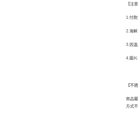
【注
1.付
2.海
3.因
4.圖
【不
商品屬
方式