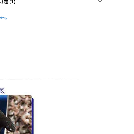
先享後付是「在收到商品之後才付款」的支付方式。 讓您購物簡單
類 (1)
心！
：不需註冊會員、不需綁卡、不需儲值。
鮮｜海鮮控必逛!
■ 蝦
：只要手機號碼，簡訊認證，即可結帳。
客服
：先確認商品／服務後，再付款。
EE先享後付」結帳流程】
方式選擇「AFTEE先享後付」後，將跳轉至「AFTEE先享後
貓 冷凍宅配
頁面，進行簡訊認證並確認金額後，即可完成結帳。
20
成立數日內，您將收到繳費通知簡訊。
費通知簡訊後14天內，點擊此簡訊中的連結，可透過四大超商
網路銀行／等多元方式進行付款，方視為交易完成。
宅配
：結帳手續完成當下不需立刻繳費，但若您需要取消訂單，請聯
50
的店家。未經商家同意取消之訂單仍視為有效，需透過AFTEE
繳納相關費用。
貨到付款(含到付手續費30元)
否成功請以「AFTEE先享後付 」之結帳頁面顯示為準，若有關於
功／繳費後需取消欲退款等相關疑問，請聯繫「AFTEE先享後
50
援中心」
https://netprotections.freshdesk.com/support/home
項】
恩沛科技股份有限公司提供之「AFTEE先享後付」服務完成之
依本服務之必要範圍內提供個人資料，並將交易相關給付款項請
讓予恩沛科技股份有限公司。
個人資料處理事宜，請瀏覽以下網址：
ee.tw/terms/#terms3