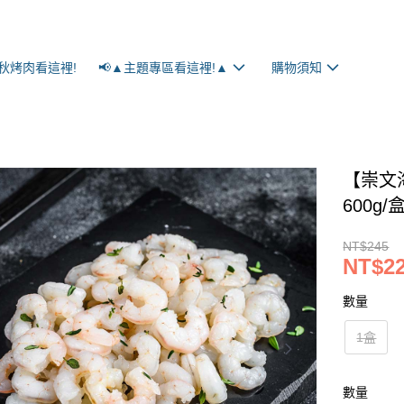
秋烤肉看這裡!
📢▲主題專區看這裡!▲
購物須知
【崇文
600g/盒
NT$245
NT$2
數量
1盒
數量