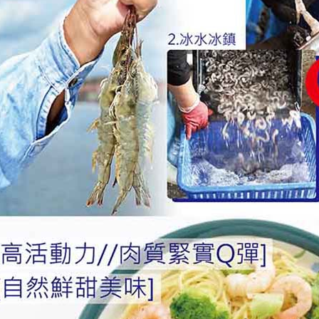
３．未成
「AFTE
任。
４．使用「
即時審查
結果請求
５．嚴禁
形，恩沛
動。