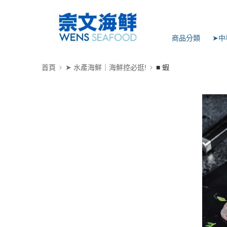
商品分類
➤中
首頁
➤ 水產海鮮｜海鮮控必逛!
■ 蝦