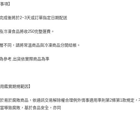
意事項】
款完成後將於2~3天或訂單指定日期配送
鮮及冷凍食品將收250完整運費。
溫層不同，請將常溫商品與冷凍商品分開結帳。
片為參考,出貨依實際商品為準
適用鑑賞期規範因】
於易於腐敗商品，依通訊交易解除權合理例外情事適用準則第2條第1款規定，
不當導致腐敗，基於食品安全，亦同