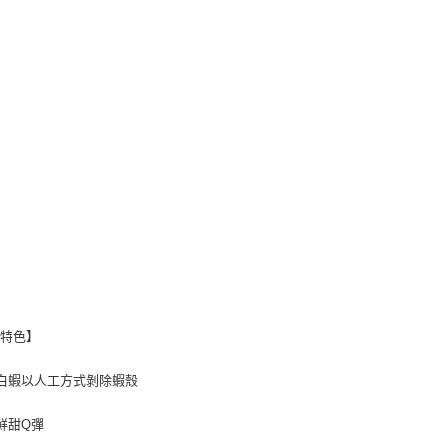
品特色】
白蝦以人工方式剝除蝦殼
鮮甜Q彈