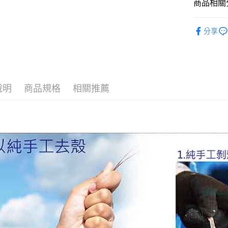
AFTEE
商品相關分
便利好安
貨到付款
１．簡單
➤ 水產海
２．便利
分享
３．安心
運送方式
【「AFT
１．於結帳
新竹｜黑
付」結帳
每筆NT$2
２．訂單
說明
商品規格
相關推薦
３．收到繳
／ATM／
離島-冷凍
※ 請注意
每筆NT$3
絡購買商品
先享後付
黑貓冷凍-
※ 交易是
是否繳費成
每筆NT$2
付客戶支
【注意事
１．透過由
交易，需
求債權轉
２．關於
https://aft