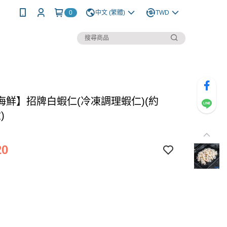
0
中文 (繁體)
TWD
海鮮】招牌白蝦仁(冷凍調理蝦仁)(約
)
20