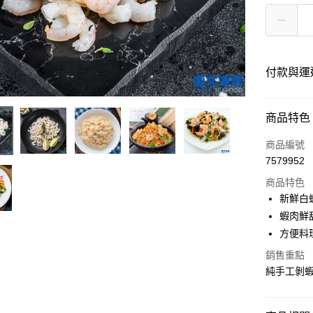
付款與運
付款方式
商品特色
信用卡一
商品編號
7579952
LINE Pay
商品特色
Apple Pay
新鮮白
蝦肉鮮
街口支付
方便料
悠遊付
銷售重點
純手工剝蝦
AFTEE先
相關說明
【關於「A
ATM付款