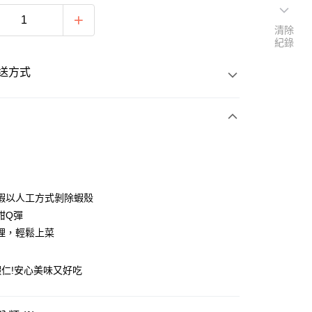
清除
紀錄
送方式
次付款
蝦以人工方式剝除蝦殼
甜Q彈
理，輕鬆上菜
仁!安心美味又好吃
享後付
FTEE先享後付」】