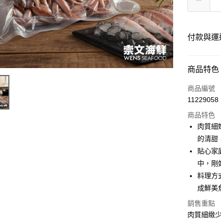
付款與運
付款方式
商品特色
信用卡一
商品編號
11229058
LINE Pay
商品特色
Apple Pay
肉質細
的清甜
街口支付
貼心家
悠遊付
中，剛
料理方
AFTEE先
成鮮美
相關說明
【關於「A
銷售重點
ATM付款
AFTEE
肉質細緻
便利好安