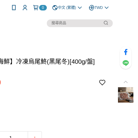
0
中文 (繁體)
TWD
鮮】冷凍烏尾鮗(黑尾冬)[400g/盤]
9