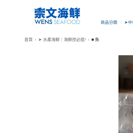
商品分類
➤中
首頁
➤ 水產海鮮｜海鮮控必逛!
■ 魚