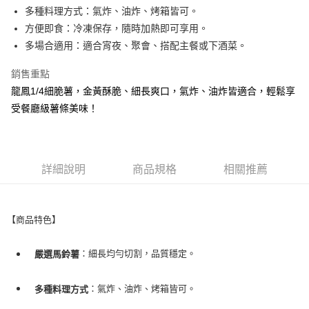
街口支付
多種料理方式：氣炸、油炸、烤箱皆可。
方便即食：冷凍保存，隨時加熱即可享用。
悠遊付
多場合適用：適合宵夜、聚會、搭配主餐或下酒菜。
AFTEE先享後付
銷售重點
相關說明
龍鳳1/4細脆薯，金黃酥脆、細長爽口，氣炸、油炸皆適合，輕鬆享
【關於「AFTEE先享後付」】
ATM付款
AFTEE先享後付是「在收到商品之後才付款」的支付方式。 讓您購物簡單
受餐廳級薯條美味！
便利好安心！
貨到付款
１．簡單：不需註冊會員、不需綁卡、不需儲值。
２．便利：只要手機號碼，簡訊認證，即可結帳。
３．安心：先確認商品／服務後，再付款。
運送方式
詳細說明
商品規格
相關推薦
【「AFTEE先享後付」結帳流程】
新竹｜黑貓 冷凍宅配
１．於結帳方式選擇「AFTEE先享後付」後，將跳轉至「AFTEE先享後付」
每筆NT$220
結帳頁面，進行簡訊認證並確認金額後，即可完成結帳。
２．訂單成立數日內，您將收到繳費通知簡訊。
【商品特色】
離島-冷凍宅配
３．收到繳費通知簡訊後14天內，點擊此簡訊中的連結，可透過四大超商／
ATM／網路銀行／等多元方式進行付款，方視為交易完成。
每筆NT$350
※ 請注意：結帳手續完成當下不需立刻繳費，但若您需要取消訂單，請聯絡
：細長均勻切割，品質穩定。
嚴選馬鈴薯
購買商品的店家。未經商家同意取消之訂單仍視為有效，需透過AFTEE先享
黑貓冷凍-貨到付款(含到付手續費30元)
後付繳納相關費用。
：氣炸、油炸、烤箱皆可。
多種料理方式
每筆NT$250
※ 交易是否成功請以「AFTEE先享後付 」之結帳頁面顯示為準，若有關於
是否繳費成功／繳費後需取消欲退款等相關疑問，請聯繫「AFTEE先享後付