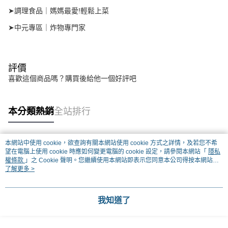
➤調理食品｜媽媽最愛!輕鬆上菜
➤中元專區｜炸物專門家
評價
喜歡這個商品嗎？購買後給他一個好評吧
本分類熱銷
全站排行
本網站中使用 cookie，欲查詢有關本網站使用 cookie 方式之詳情，及若您不希
熱門標籤
望在電腦上使用 cookie 時應如何變更電腦的 cookie 設定，請參閱本網站「
隱私
權條款
」之 Cookie 聲明。您繼續使用本網站即表示您同意本公司得按本網站使
用條款之 Cookie 聲明使用 cookie。
了解更多 >
我知道了