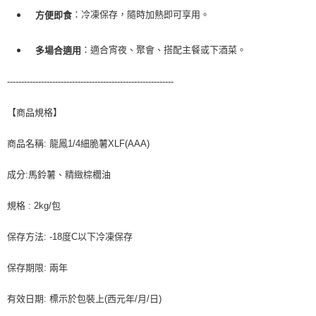
客戶支援中心」
https://netprotections.freshdesk.com/support/home
：冷凍保存，隨時加熱即可享用。
方便即食
【注意事項】
１．透過由恩沛科技股份有限公司提供之「AFTEE先享後付」服務完成之交
：適合宵夜、聚會、搭配主餐或下酒菜。
多場合適用
易，需依本服務之必要範圍內提供個人資料，並將交易相關給付款項請求債
權轉讓予恩沛科技股份有限公司。
-----------------------------------------------------------
２．關於個人資料處理事宜，請瀏覽以下網址：
https://aftee.tw/terms/#terms3
３．未成年的使用者請事先徵得法定代理人或監護人之同意方可使用
【商品規格】
「AFTEE先享後付」，若未經同意申辦者引起之損失，本公司不負相關責
任。
商品名稱: 龍鳳1/4細脆薯XLF(AAA)
４．使用「AFTEE先享後付」時，將依據個別帳號之用戶狀況，依本公司即
時審查核予不同之上限額度；若仍有額度不足之情形，本公司將視審查結果
請求用戶進行身份認證。
成分:馬鈴薯、精緻棕櫚油
５．嚴禁一人註冊多個帳號或使用他人資訊註冊。若發現惡意使用之情形，
恩沛科技股份有限公司將有權停止該用戶之使用額度並採取法律行動。
規格 : 2kg/包
保存方法: -18度C以下冷凍保存
保存期限: 兩年
有效日期: 標示於包裝上(西元年/月/日)