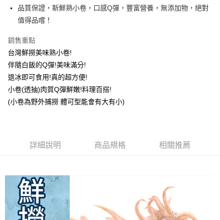
街口支付
品質保證，新鮮熟小卷，口感Q彈，豐富營養，無添加物，絕對
值得品嚐！
悠遊付
銷售重點
AFTEE先享後付
台灣鮮撈美味熟小卷!
相關說明
伴隨白飯的Q彈!美味滿分!
【關於「AFTEE先享後付」】
ATM付款
AFTEE先享後付是「在收到商品之後才付款」的支付方式。 讓您購物簡單
退冰即可食用!真的超方便!
便利好安心！
小卷(透抽)肉質Q彈鮮嫩!料理百搭!
貨到付款
１．簡單：不需註冊會員、不需綁卡、不需儲值。
２．便利：只要手機號碼，簡訊認證，即可結帳。
(小卷為野外捕撈 體可型能會有大有小)
３．安心：先確認商品／服務後，再付款。
運送方式
【「AFTEE先享後付」結帳流程】
新竹｜黑貓 冷凍宅配
１．於結帳方式選擇「AFTEE先享後付」後，將跳轉至「AFTEE先享後付」
每筆NT$220
結帳頁面，進行簡訊認證並確認金額後，即可完成結帳。
詳細說明
商品規格
相關推薦
２．訂單成立數日內，您將收到繳費通知簡訊。
離島-冷凍宅配
３．收到繳費通知簡訊後14天內，點擊此簡訊中的連結，可透過四大超商／
ATM／網路銀行／等多元方式進行付款，方視為交易完成。
每筆NT$350
※ 請注意：結帳手續完成當下不需立刻繳費，但若您需要取消訂單，請聯絡
購買商品的店家。未經商家同意取消之訂單仍視為有效，需透過AFTEE先享
黑貓冷凍-貨到付款(含到付手續費30元)
後付繳納相關費用。
每筆NT$250
※ 交易是否成功請以「AFTEE先享後付 」之結帳頁面顯示為準，若有關於
是否繳費成功／繳費後需取消欲退款等相關疑問，請聯繫「AFTEE先享後付