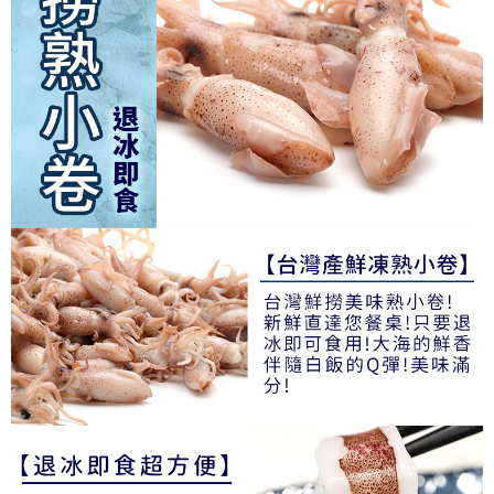
客戶支援中心」
https://netprotections.freshdesk.com/support/home
【注意事項】
１．透過由恩沛科技股份有限公司提供之「AFTEE先享後付」服務完成之交
易，需依本服務之必要範圍內提供個人資料，並將交易相關給付款項請求債
權轉讓予恩沛科技股份有限公司。
２．關於個人資料處理事宜，請瀏覽以下網址：
https://aftee.tw/terms/#terms3
３．未成年的使用者請事先徵得法定代理人或監護人之同意方可使用
「AFTEE先享後付」，若未經同意申辦者引起之損失，本公司不負相關責
任。
４．使用「AFTEE先享後付」時，將依據個別帳號之用戶狀況，依本公司即
時審查核予不同之上限額度；若仍有額度不足之情形，本公司將視審查結果
請求用戶進行身份認證。
５．嚴禁一人註冊多個帳號或使用他人資訊註冊。若發現惡意使用之情形，
恩沛科技股份有限公司將有權停止該用戶之使用額度並採取法律行動。