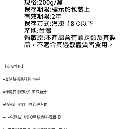
【商品特色】
●台灣鮮撈美味熟小卷!
●伴隨白飯的Q彈!美味滿分!
●退冰即可食用!真的超方便!
●小卷(透抽)肉質Q彈鮮嫩!料理百搭!