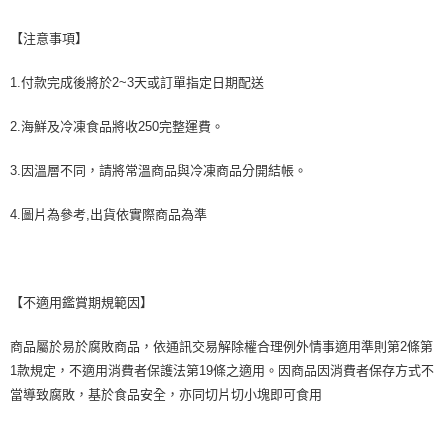
【注意事項】
1.付款完成後將於2~3天或訂單指定日期配送
2.海鮮及冷凍食品將收250完整運費。
3.因溫層不同，請將常溫商品與冷凍商品分開結帳。
4.圖片為參考,出貨依實際商品為準
【不適用鑑賞期規範因】
商品屬於易於腐敗商品，依通訊交易解除權合理例外情事適用準則第2條第
1款規定，不適用消費者保護法第19條之適用。因商品因消費者保存方式不
當導致腐敗，基於食品安全，亦同切片切小塊即可食用